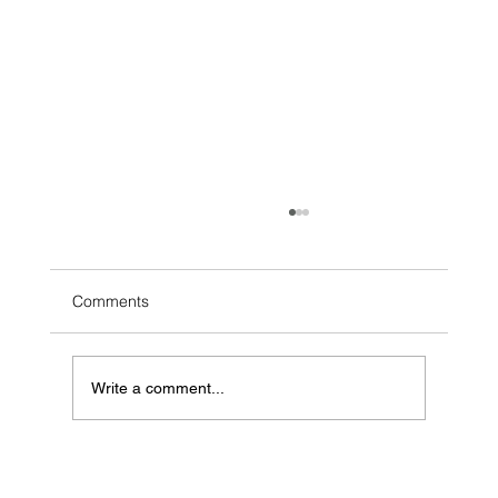
Comments
Write a comment...
WARUM MANCHE SPIELER 5% STATT
95% WÄHLEN